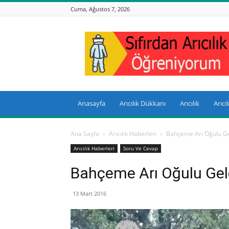
Cuma, Ağustos 7, 2026
Sıfırdan
Arıcılık
Anasayfa
Arıcılık Dükkanı
Arıcılık
Arıcı
Ana Sayfa
Arıcılık Haberleri
Bahçeme Arı Oğulu Ge
Arıcılık Haberleri
Soru Ve Cevap
Bahçeme Arı Oğulu Gel
13 Mart 2016