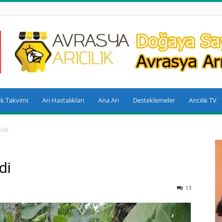
lık Takvimi
Arı Hastalıkları
Ana Arı
Desteklemeler
Arıcılık TV
ldi
di
13