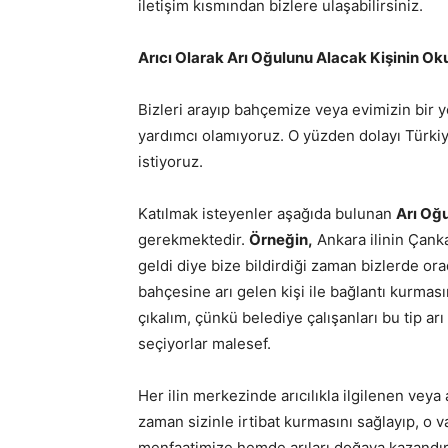
iletişim kısmından bizlere ulaşabilirsiniz.
Arıcı Olarak Arı Oğulunu Alacak Kişinin O
Bizleri arayıp bahçemize veya evimizin bir y
yardımcı olamıyoruz. O yüzden dolayı Türkiye’
istiyoruz.
Katılmak isteyenler aşağıda bulunan
Arı Oğ
gerekmektedir.
Örneğin,
Ankara ilinin Çanka
geldi diye bize bildirdiği zaman bizlerde o
bahçesine arı gelen kişi ile bağlantı kurmasın
çıkalım, çünkü belediye çalışanları bu tip ar
seçiyorlar malesef.
Her ilin merkezinde arıcılıkla ilgilenen veya a
zaman sizinle irtibat kurmasını sağlayıp, o 
menfaatimize hemde arıları doğaya kazandı