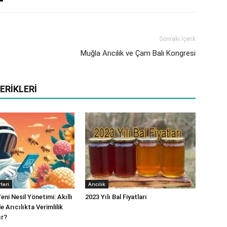
Sonraki İçerik
Muğla Arıcılık ve Çam Balı Kongresi
ERIKLERI
leri
Arıcılık
eni Nesil Yönetimi: Akıllı
2023 Yılı Bal Fiyatları
e Arıcılıkta Verimlilik
ır?