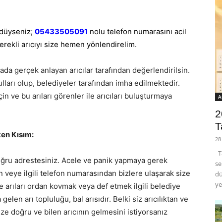
düyseniz;
05433505091
nolu telefon numarasını acil
erekli arıcıyı size hemen yönlendirelim.
da gerçek anlayan arıcılar tarafından değerlendirilsin.
lları olup, belediyeler tarafından imha edilmektedir.
çin ve bu arıları görenler ile arıcıları buluşturmaya
A
2
T
en Kısım:
28
Ta
ğru adrestesiniz. Acele ve panik yapmaya gerek
se
veye ilgili telefon numarasından bizlere ulaşarak size
dü
ye
kle arıları ordan kovmak veya def etmek ilgili belediye
gelen arı topluluğu, bal arısıdır. Belki siz arıcılıktan ve
ize doğru ve bilen arıcının gelmesini istiyorsanız