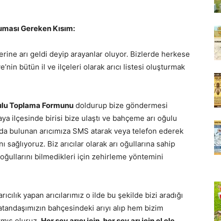
kuması Gereken Kısım:
erine arı geldi deyip arayanlar oluyor. Bizlerde herkese
nin bütün il ve ilçeleri olarak arıcı listesi oluşturmak
ulu Toplama Formunu
doldurup bize göndermesi
ya ilçesinde birisi bize ulaştı ve bahçeme arı oğulu
rada bulunan arıcımıza SMS atarak veya telefon ederek
ı sağlıyoruz. Biz arıcılar olarak arı oğullarına sahip
ı oğullarını bilmedikleri için zehirleme yöntemini
rıcılık yapan arıcılarımız o ilde bu şekilde bizi aradığı
vatandaşımızın bahçesindeki arıyı alıp hem bizim
rmış oluruz.
Her şey arıcı için, her şey arı için el ele…