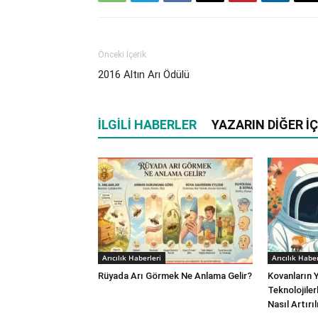
Önceki İçerik
2016 Altın Arı Ödülü
İLGILI HABERLER
YAZARIN DIĞER İÇ
Arıcılık Haberleri
Arıcılık Haber
Rüyada Arı Görmek Ne Anlama Gelir?
Kovanların Y
Teknolojilerl
Nasıl Artırıl