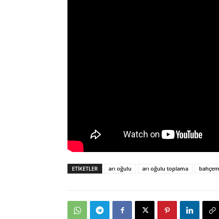
ETIKETLER
arı oğulu
arı oğulu toplama
bahçeme