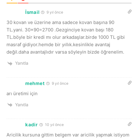
İsmail
9 yıl önce
30 kovan ve üzerine ama sadece kovan başına 90
TL.yani. 30×90=2700 .Gezginciye kovan başı 180
TL.böyle bir kredi mı olur arkadaşlar.birde 1000 TL gibi
masraf gidiyor.hemde bir yıllık.kesinlikle avantaj
değil.daha avantajlıdır varsa söyleyin bizde öğrenelim.
Yanıtla
mehmet
9 yıl önce
arı üretimi için
Yanıtla
kadir
10 yıl önce
Aricilik kursuna gittim belgem var aricilik yapmak istiyom