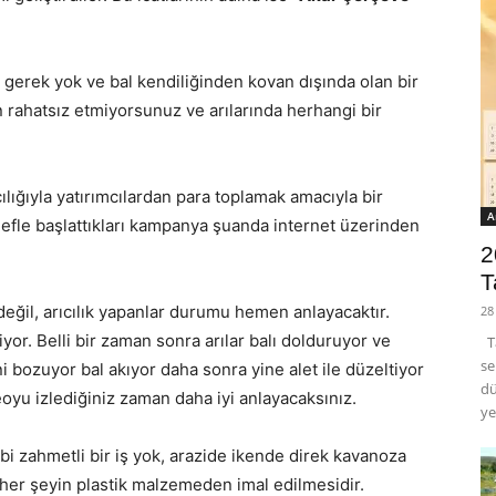
 gerek yok ve bal kendiliğinden kovan dışında olan bir
an rahatsız etmiyorsunuz ve arılarında herhangi bir
cılığıyla yatırımcılardan para toplamak amacıyla bir
A
edefle başlattıkları kampanya şuanda internet üzerinden
2
T
 değil, arıcılık yapanlar durumu hemen anlayacaktır.
28
liyor. Belli bir zaman sonra arılar balı dolduruyor ve
Ta
se
i bozuyor bal akıyor daha sonra yine alet ile düzeltiyor
dü
eoyu izlediğiniz zaman daha iyi anlayacaksınız.
ye
bi zahmetli bir iş yok, arazide ikende direk kavanoza
e her şeyin plastik malzemeden imal edilmesidir.