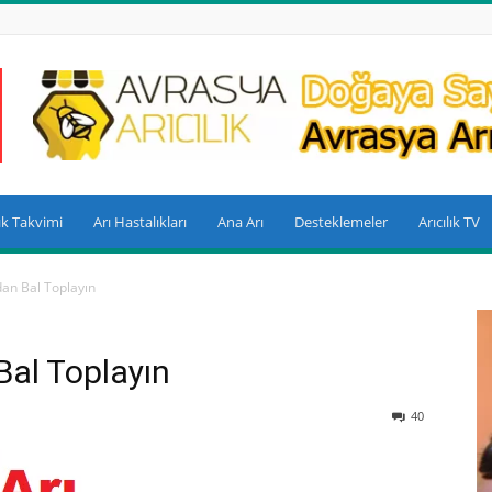
lık Takvimi
Arı Hastalıkları
Ana Arı
Desteklemeler
Arıcılık TV
an Bal Toplayın
al Toplayın
40