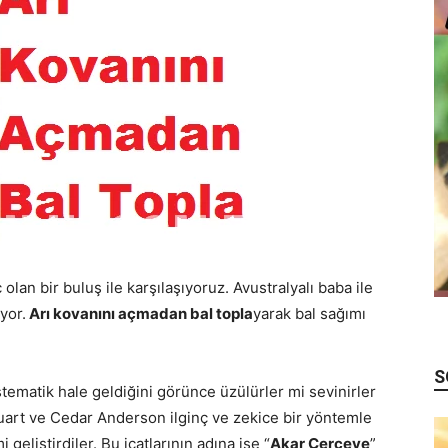
ç olan bir buluş ile karşılaşıyoruz. Avustralyalı baba ile
yor.
Arı kovanını açmadan bal topla
yarak bal sağımı
S
 sistematik hale geldiğini görünce üzülürler mi sevinirler
tuart ve Cedar Anderson ilginç ve zekice bir yöntemle
geliştirdiler. Bu icatlarının adına ise “
Akar Çerçeve
”