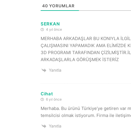
40
YORUMLAR
SERKAN
4 yıl önce
MERHABA ARKADAŞLAR BU KONIYLA İLGİLE
ÇALIŞMASINI YAPAMADIK AMA ELİMİZDE K
3D PROGRAMI TARAFINDAN ÇİZİLMİŞTİR.İ
ARKADAŞLARLA GÖRÜŞMEK İSTERİZ
Yanıtla
Cihat
6 yıl önce
Merhaba. Bu ürünü Türkiye’ye getiren var m
temsilcisi olmak istiyorum. Firma ile iletiş
Yanıtla