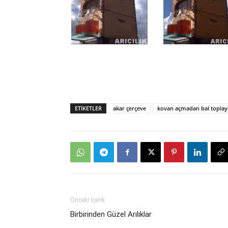
ETIKETLER
akar çerçeve
kovan açmadan bal toplay
Önceki İçerik
Birbirinden Güzel Arılıklar