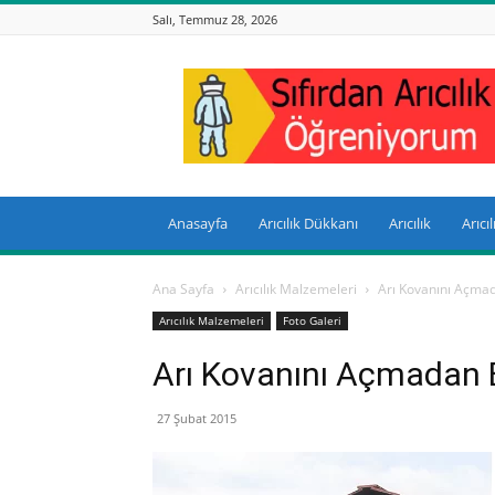
Salı, Temmuz 28, 2026
Sıfırdan
Arıcılık
Anasayfa
Arıcılık Dükkanı
Arıcılık
Arıcı
Ana Sayfa
Arıcılık Malzemeleri
Arı Kovanını Açmad
Arıcılık Malzemeleri
Foto Galeri
Arı Kovanını Açmadan B
27 Şubat 2015