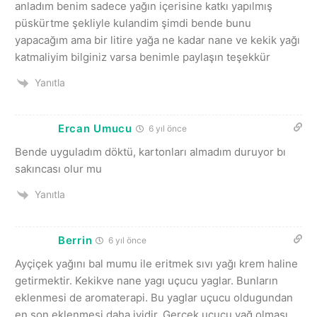
anladım benim sadece yağın içerisine katkı yapılmış
püskürtme şekliyle kulandim şimdi bende bunu
yapacağım ama bir litire yağa ne kadar nane ve kekik yağı
katmaliyim bilginiz varsa benimle paylaşın teşekkür
Yanıtla
Ercan Umucu
6 yıl önce
Bende uyguladım döktü, kartonları almadım duruyor bı
sakıncası olur mu
Yanıtla
Berrin
6 yıl önce
Ayçiçek yağını bal mumu ile eritmek sıvı yağı krem haline
getirmektir. Kekikve nane yagı uçucu yaglar. Bunların
eklenmesi de aromaterapi. Bu yaglar uçucu oldugundan
en son eklenmesi daha iyidir. Gerçek uçucu yağ olması