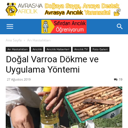
Ana Sayfa
Arı Hastalıkları
Arı Hastalıkları
Arıcılık
Arıcılık Haberleri
Arıcılık TV
Foto Galeri
Doğal Varroa Dökme ve
Uygulama Yöntemi
27 Ağustos 2019
19