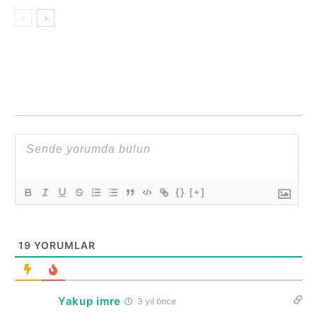
{}
[+]
19
YORUMLAR
Yakup imre
3 yıl önce