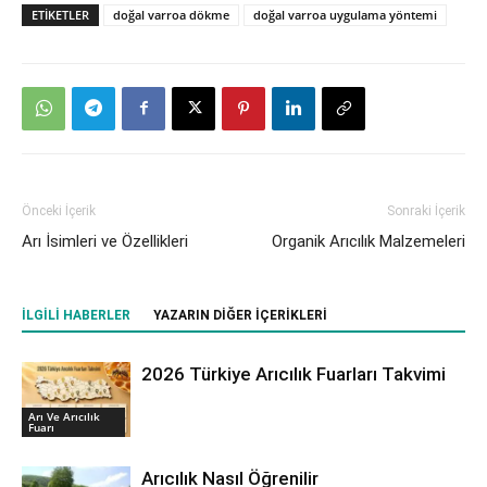
ETIKETLER
doğal varroa dökme
doğal varroa uygulama yöntemi
Önceki İçerik
Sonraki İçerik
Arı İsimleri ve Özellikleri
Organik Arıcılık Malzemeleri
İLGILI HABERLER
YAZARIN DIĞER İÇERIKLERI
2026 Türkiye Arıcılık Fuarları Takvimi
Arı Ve Arıcılık
Fuarı
Arıcılık Nasıl Öğrenilir