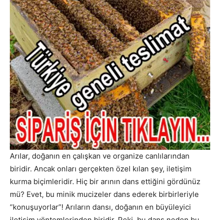
Arılar, doğanın en çalışkan ve organize canlılarından
biridir. Ancak onları gerçekten özel kılan şey, iletişim
kurma biçimleridir. Hiç bir arının dans ettiğini gördünüz
mü? Evet, bu minik mucizeler dans ederek birbirleriyle
“konuşuyorlar”! Arıların dansı, doğanın en büyüleyici
iletişim yöntemlerinden biridir. Peki, bu dans neden bu