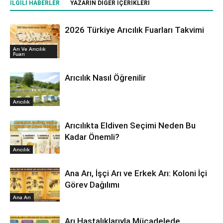
İLGILI HABERLER
YAZARIN DIĞER İÇERIKLERI
2026 Türkiye Arıcılık Fuarları Takvimi
Arı Ve Arıcılık
Fuarı
Arıcılık Nasıl Öğrenilir
Arıcılık
Arıcılıkta Eldiven Seçimi Neden Bu
Kadar Önemli?
Arıcılık
Ana Arı, İşçi Arı ve Erkek Arı: Koloni İçi
Görev Dağılımı
Ana Arı
Arı Hastalıklarıyla Mücadelede