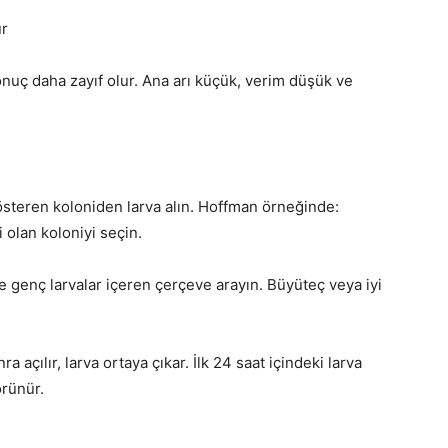
ur
sonuç daha zayıf olur. Ana arı küçük, verim düşük ve
österen koloniden larva alın. Hoffman örneğinde:
i olan koloniyi seçin.
 genç larvalar içeren çerçeve arayın. Büyüteç veya iyi
 açılır, larva ortaya çıkar. İlk 24 saat içindeki larva
örünür.