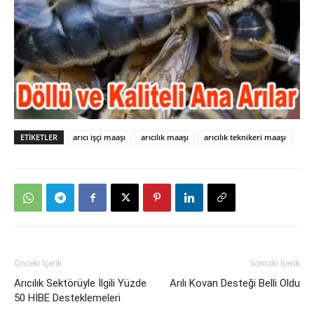
ETIKETLER
arıcı işçi maaşı
arıcılık maaşı
arıcılık teknikeri maaşı
Önceki İçerik
Sonraki İçerik
Arıcılık Sektörüyle İlgili Yüzde
Arılı Kovan Desteği Belli Oldu
50 HİBE Desteklemeleri